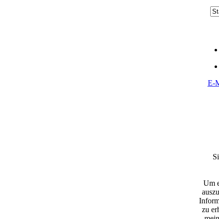
E-M
S
Um e
ausz
Inform
zu er
mein