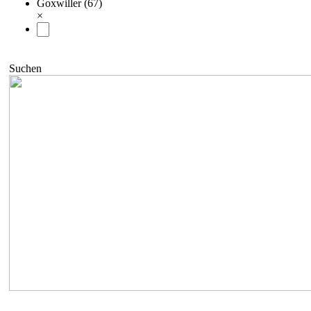
Goxwiller (67)
×
Suchen