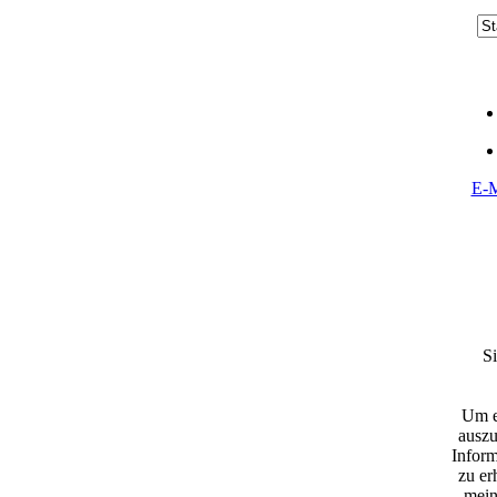
E-M
S
Um e
ausz
Inform
zu er
mein