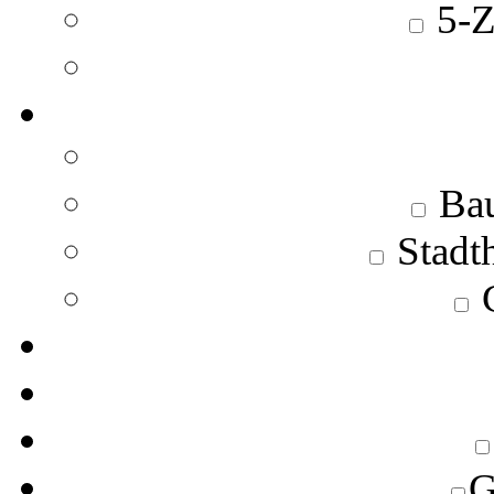
5-Z
Bau
Stadt
C
G