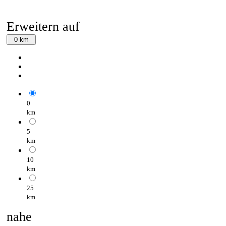
Erweitern auf
0 km
0
km
5
km
10
km
25
km
nahe